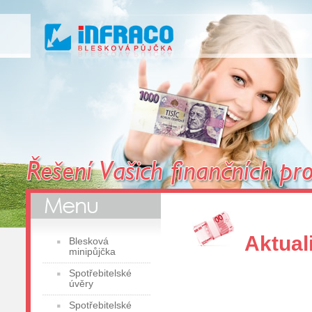
Aktual
Blesková
minipůjčka
Spotřebitelské
úvěry
Spotřebitelské